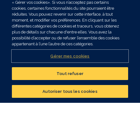
« Gérer vos cookies». Si vous n’acceptez pas certains
cookies, certaines fonctionnalités du site pourraient être
réduites. Vous pouvez revenir sur cette interface, à tout
moment, et modifier vos préférences. En cliquant sur les
différentes catégories de cookies et traceurs, vous obtenez
plus de détails sur chacune d'entre elles. Vous avez la
possibilité d’accepter ou de refuser l’ensemble des cookies
appartenant à l’une l’autre de ces catégories.
Gérer mes cookies
Tout refuser
Réalisez un bilan
patrimonial
Autoriser tous les cookies
CONTACTER UN CONSEILLER