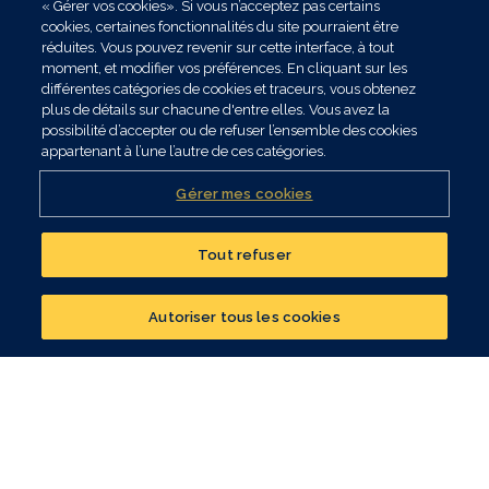
« Gérer vos cookies». Si vous n’acceptez pas certains
cookies, certaines fonctionnalités du site pourraient être
réduites. Vous pouvez revenir sur cette interface, à tout
moment, et modifier vos préférences. En cliquant sur les
différentes catégories de cookies et traceurs, vous obtenez
plus de détails sur chacune d'entre elles. Vous avez la
possibilité d’accepter ou de refuser l’ensemble des cookies
appartenant à l’une l’autre de ces catégories.
Gérer mes cookies
Tout refuser
Réalisez un bilan
patrimonial
Autoriser tous les cookies
CONTACTER UN CONSEILLER