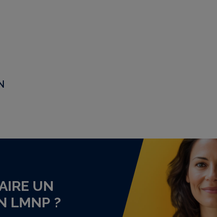
N
AIRE UN
N LMNP ?