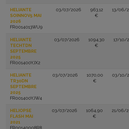
HELIANTE
03/07/2026
963,12
13/06/
SOINNOV5 MAI
€
2026
FR0014013WU9
HELIANTE
03/07/2026
1094,30
17/10/
TECHTDN
€
SEPTEMBRE
2025
FR001400YJX2
HELIANTE
03/07/2026
1070,00
03/10/
TR30DN
€
SEPTEMBRE
2025
FR001400YJW4
HELIOPSE
03/07/2026
1064,90
21/06/
FLASH MAI
€
2021
FR00140008R8