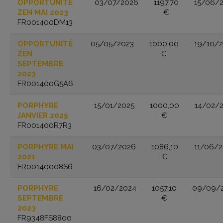
OPPORTUNITÉ
03/07/2026
1197,70
15/06/
ZEN MAI 2023
€
FR001400DM13
OPPORTUNITÉ
05/05/2023
1000,00
19/10/
ZEN
€
SEPTEMBRE
2023
FR001400G5A6
PORPHYRE
15/01/2025
1000,00
14/02/
JANVIER 2025
€
FR001400R7R3
PORPHYRE MAI
03/07/2026
1086,10
11/06/
2021
€
FR00140008S6
PORPHYRE
16/02/2024
1057,10
09/09/2
SEPTEMBRE
€
2023
FR9348FS8800