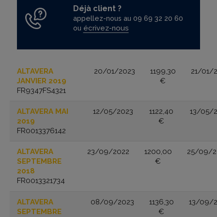
Déjà client ?
appellez-nous au 09 69 32 20 60
ou
écrivez-nous
ALTAVERA
20/01/2023
1199,30
21/01/
Autres Titres
Date de la dernière valeur
De
JANVIER 2019
€
FR9347FS4321
ALTAVERA MAI
12/05/2023
1122,40
13/05/
2019
€
FR0013376142
ALTAVERA
23/09/2022
1200,00
25/09/2
SEPTEMBRE
€
2018
FR0013321734
ALTAVERA
08/09/2023
1136,30
13/09/
SEPTEMBRE
€