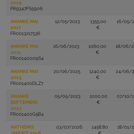
2019
FR9347FS5906
ANANKÉ MAI
12/05/2023
1355,00
16/05/
2017
€
FR0013217536
ANANKÉ MAI
16/06/2023
1060,00
18/06/
2021
€
FR00140009S4
ANANKE MAI
20/06/2025
1240,00
24/06/
2023
€
FR001400DLZ7
ANANKE
05/05/2023
1000,00
07/10/
SEPTEMBRE
€
2023
FR001400G5B4
ANTHÉMIS
03/07/2026
1458,80
18/01/
JANVIER 2018
€