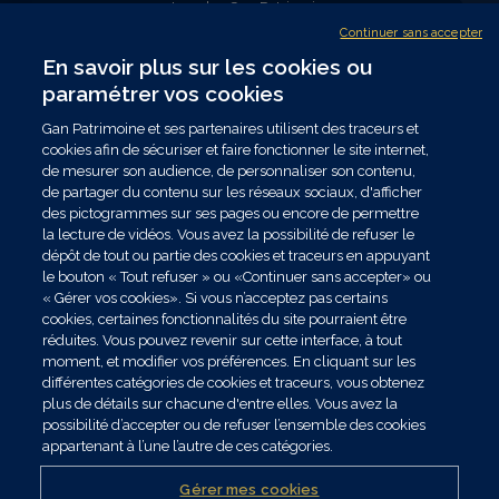
Les plus Gan Patrimoine
Nous rejoindre
Continuer sans accepter
Nous contacter
En savoir plus sur les cookies ou
Trouver un conseiller
paramétrer vos cookies
NOUS SUIVRE
Gan Patrimoine et ses partenaires utilisent des traceurs et
cookies afin de sécuriser et faire fonctionner le site internet,
de mesurer son audience, de personnaliser son contenu,
de partager du contenu sur les réseaux sociaux, d'afficher
Les données collectées par Gan Patrimoine, nécessaires au traitement de votre
des pictogrammes sur ses pages ou encore de permettre
demande dans le cadre de nos relations commerciales ou contractuelles, sont
la lecture de vidéos. Vous avez la possibilité de refuser le
exclusivement destinées à nos services internes. Vous disposez de droits sur ces
dépôt de tout ou partie des cookies et traceurs en appuyant
données que vous pouvez exercer en vous adressant par mail à
le bouton « Tout refuser » ou «Continuer sans accepter» ou
contact.drpo@ganpatrimoine.fr ou par courrier postal à Gan Patrimoine -
« Gérer vos cookies». Si vous n’acceptez pas certains
Correspondant Relais Informatique et Libertés - 150 Rue d'Athènes - CS30022 -
cookies, certaines fonctionnalités du site pourraient être
59777 Euralille. Toutes informations complémentaires sur les traitements de
réduites. Vous pouvez revenir sur cette interface, à tout
données mis en oeuvre sont disponibles sur notre Politique de protection des
moment, et modifier vos préférences. En cliquant sur les
données et notre Politique cookies accessibles en ligne. Lire toutes les mentions
différentes catégories de cookies et traceurs, vous obtenez
légales de Gan Patrimoine.
plus de détails sur chacune d'entre elles. Vous avez la
© Ce site est proposé par Gan Patrimoine. Une réalisation Celuga.fr
possibilité d’accepter ou de refuser l’ensemble des cookies
appartenant à l’une l’autre de ces catégories.
Votre connexion à votre espace client évolue
Comment rattacher plusieurs numéros clients ?
Mentions Légales
Gérer mes cookies