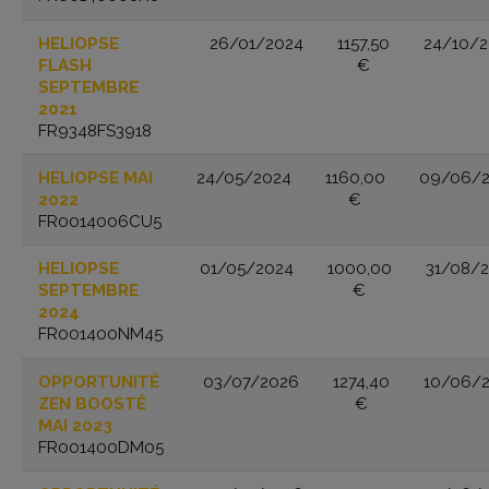
HELIOPSE
26/01/2024
1157,50
24/10/
FLASH
€
SEPTEMBRE
2021
FR9348FS3918
HELIOPSE MAI
24/05/2024
1160,00
09/06/2
2022
€
FR0014006CU5
HELIOPSE
01/05/2024
1000,00
31/08/
SEPTEMBRE
€
2024
FR001400NM45
OPPORTUNITÉ
03/07/2026
1274,40
10/06/
ZEN BOOSTÉ
€
MAI 2023
FR001400DM05