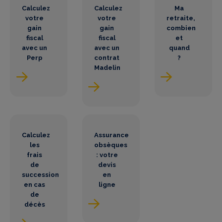
Calculez
Calculez
Ma
votre
votre
retraite,
gain
gain
combien
fiscal
fiscal
et
avec un
avec un
quand
Perp
contrat
?
Madelin
Calculez
Assurance
les
obsèques
frais
: votre
de
devis
succession
en
en cas
ligne
de
décès