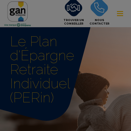
TROUVER UN
NOUS
CONSEILLER
CONTACTER
Le Plan
d'Épargne
Retraite
Individuel
(PERin)