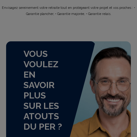
Envisagez sereinement votre retraite tout en protégeant votre projet et vos proches : •
Garantie plancher, • Garantie majorée, • Garantie relais.
VOUS
VOULEZ
EN
SAVOIR
PLUS
SUR LES
ATOUTS
DU PER ?