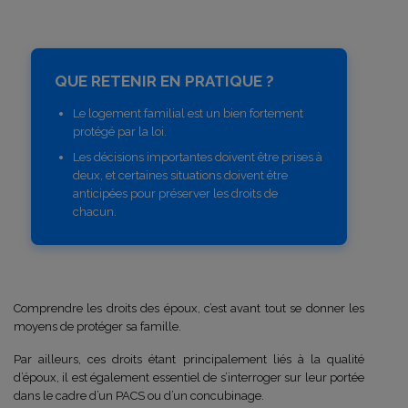
QUE RETENIR EN PRATIQUE ?
Le logement familial est un bien fortement
protégé par la loi.
Les décisions importantes doivent être prises à
deux, et certaines situations doivent être
anticipées pour préserver les droits de
chacun.
Comprendre les droits des époux, c’est avant tout se donner les
moyens de protéger sa famille.
Par ailleurs, ces droits étant principalement liés à la qualité
d’époux, il est également essentiel de s’interroger sur leur portée
dans le cadre d’un PACS ou d’un concubinage.